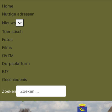
Home
Nuttige adressen
Meer over: Nieuws
Nieuws
Toeristisch
Fotos
Films
OVZM
Dorpsplatform
B17
Geschiedenis
Zoeken