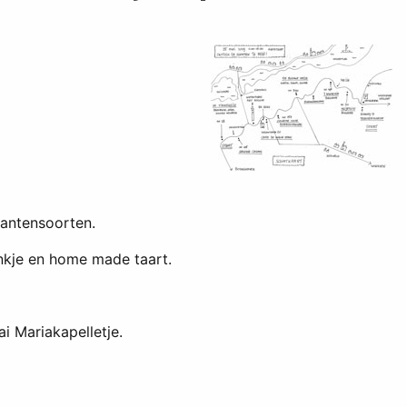
lantensoorten.
ankje en home made taart.
i Mariakapelletje.