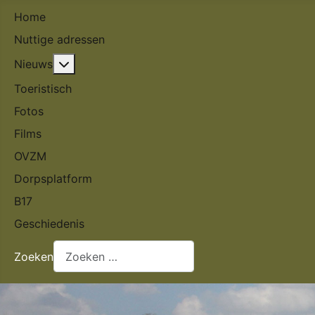
Home
Nuttige adressen
Meer over: Nieuws
Nieuws
Toeristisch
Fotos
Films
OVZM
Dorpsplatform
B17
Geschiedenis
Zoeken