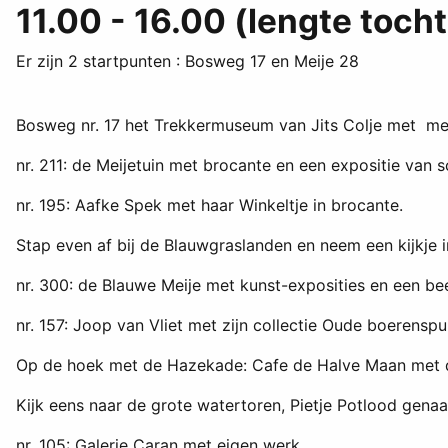
11.00 - 16.00 (lengte tocht
Er zijn 2 startpunten : Bosweg 17 en Meije 28
Bosweg nr. 17 het Trekkermuseum van Jits Colje met me
nr. 211: de Meijetuin met brocante en een expositie van sc
nr. 195: Aafke Spek met haar Winkeltje in brocante.
Stap even af bij de Blauwgraslanden en neem een kijkje i
nr. 300: de Blauwe Meije met kunst-exposities en een bee
nr. 157: Joop van Vliet met zijn collectie Oude boerenspu
Op de hoek met de Hazekade: Cafe de Halve Maan met daa
Kijk eens naar de grote watertoren, Pietje Potlood gena
nr. 105: Galerie Caran met eigen werk.