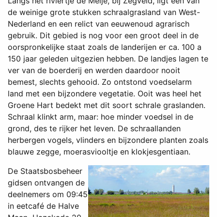
Langs het riviertje de Meije, bij Zegveld, ligt een van
de weinige grote stukken schraalgrasland van West-
Nederland en een relict van eeuwenoud agrarisch
gebruik. Dit gebied is nog voor een groot deel in de
oorspronkelijke staat zoals de landerijen er ca. 100 a
150 jaar geleden uitgezien hebben. De landjes lagen te
ver van de boerderij en werden daardoor nooit
bemest, slechts gehooid. Zo ontstond voedselarm
land met een bijzondere vegetatie. Ooit was heel het
Groene Hart bedekt met dit soort schrale graslanden.
Schraal klinkt arm, maar: hoe minder voedsel in de
grond, des te rijker het leven. De schraallanden
herbergen vogels, vlinders en bijzondere planten zoals
blauwe zegge, moerasviooltje en klokjesgentiaan.
De Staatsbosbeheer
gidsen ontvangen de
deelnemers om 09:45
in eetcafé de Halve