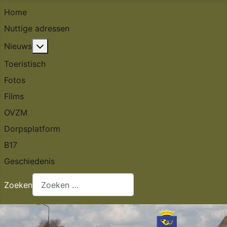
Home
Nuttige adressen
Meer over: Nieuws
Nieuws
Toeristisch
Fotos
Films
OVZM
Dorpsplatform
B17
Geschiedenis
Zoeken