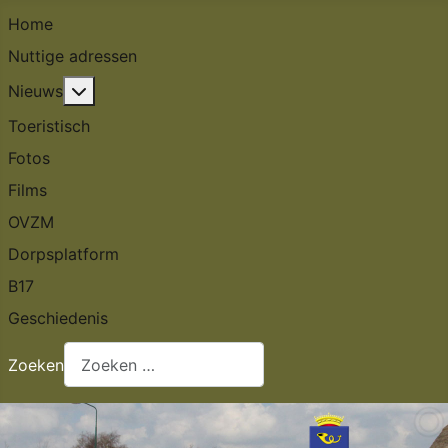
Home
Nuttige adressen
Meer over: Nieuws
Nieuws
Toeristisch
Fotos
Films
OVZM
Dorpsplatform
B17
Geschiedenis
Zoeken