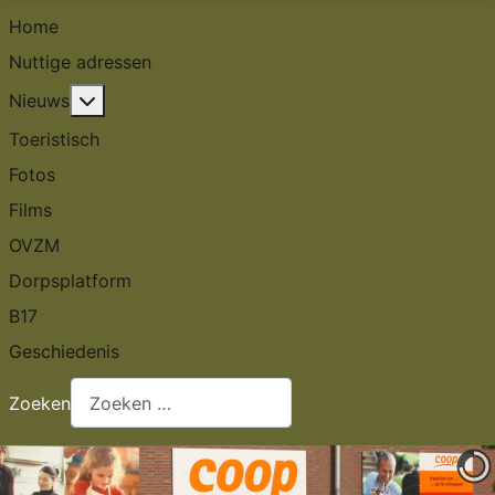
Home
Nuttige adressen
Meer over: Nieuws
Nieuws
Toeristisch
Fotos
Films
OVZM
Dorpsplatform
B17
Geschiedenis
Zoeken