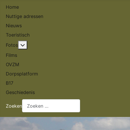
Home
Nuttige adressen
Nieuws
Toeristisch
Meer over: Fotos
Fotos
Films
OVZM
Dorpsplatform
B17
Geschiedenis
Zoeken