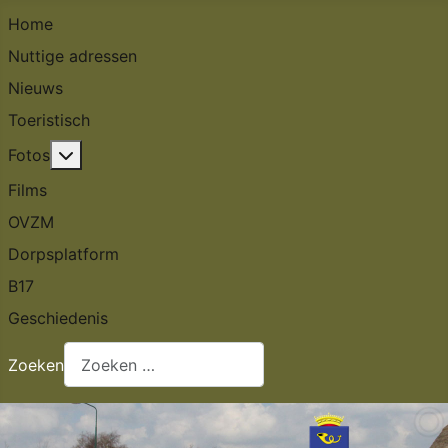
Home
Nuttige adressen
Nieuws
Toeristisch
Meer over: Fotos
Fotos
Films
OVZM
Dorpsplatform
B17
Geschiedenis
Zoeken