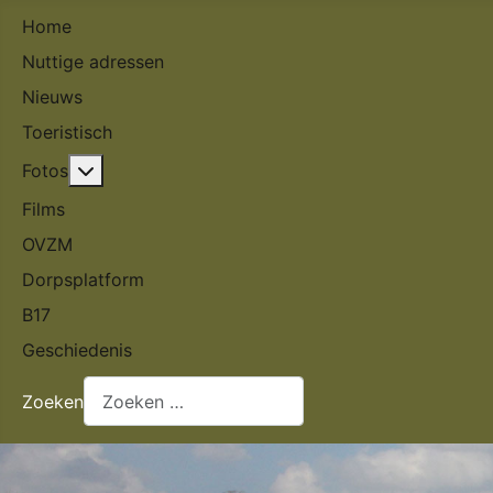
Home
Nuttige adressen
Nieuws
Toeristisch
Meer over: Fotos
Fotos
Films
OVZM
Dorpsplatform
B17
Geschiedenis
Zoeken